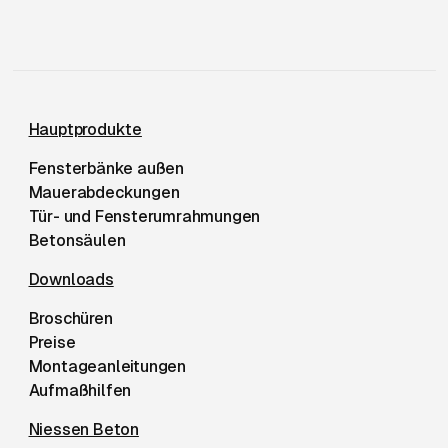
Niessen Beton Fußzeile
Hauptprodukte
Fensterbänke außen
Mauerabdeckungen
Tür- und Fensterumrahmungen
Betonsäulen
Downloads
Broschüren
Preise
Montageanleitungen
Aufmaßhilfen
Niessen Beton