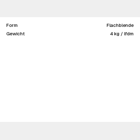
Form
Flachblende
Gewicht
4 kg / lfdm