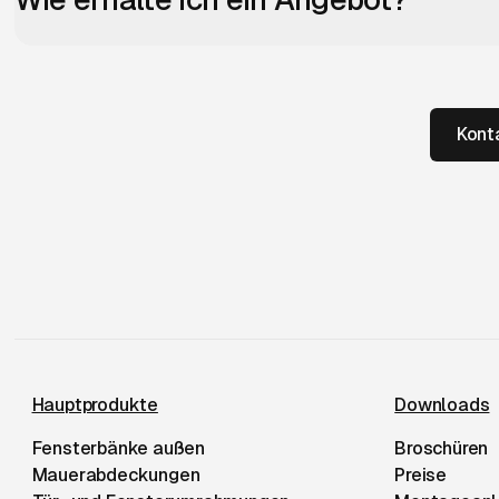
Kont
Niessen Beton Fußzeile
Hauptprodukte
Downloads
Fensterbänke außen
Broschüren
Mauerabdeckungen
Preise