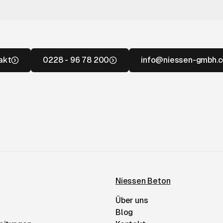
akt
0228 - 96 78 200
info@niessen-gmbh.
Niessen Beton
Über uns
Blog