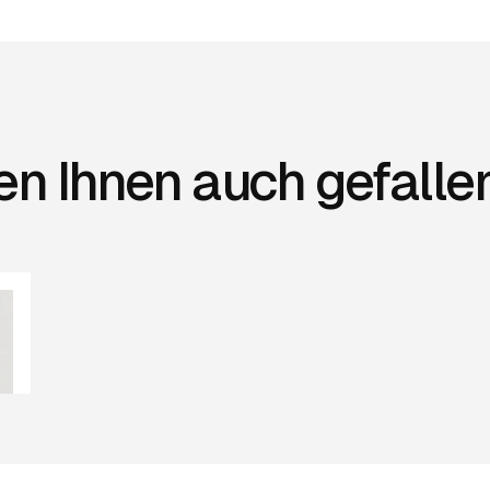
en Ihnen auch gefalle
01
cm
cm
tt