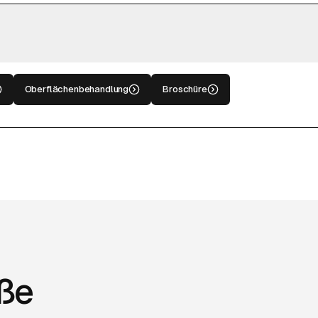
Oberflächenbehandlung
Broschüre
ße